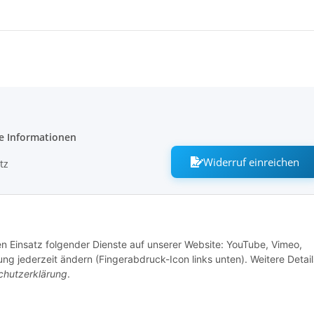
e Informationen
Widerruf einreichen
tz
m
den Einsatz folgender Dienste auf unserer Website: YouTube, Vimeo,
ng jederzeit ändern (Fingerabdruck-Icon links unten). Weitere Detail
recht
chutzerklärung
.