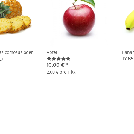
as comosus oder
Apfel
Bana
s)
17,8
10,00 €
*
2,00 € pro 1 kg
g