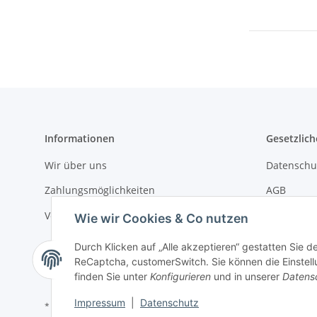
Informationen
Gesetzlich
Wir über uns
Datenschu
Zahlungsmöglichkeiten
AGB
Versandinformationen
Sitemap
Wie wir Cookies & Co nutzen
Impressu
Durch Klicken auf „Alle akzeptieren“ gestatten Sie 
ReCaptcha, customerSwitch. Sie können die Einstellu
Widerrufs
finden Sie unter
Konfigurieren
und in unserer
Datens
Impressum
|
Datenschutz
* Alle Preise inkl. gesetzlicher USt., zzgl.
Versand