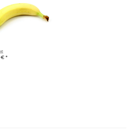
ne
5 €
*