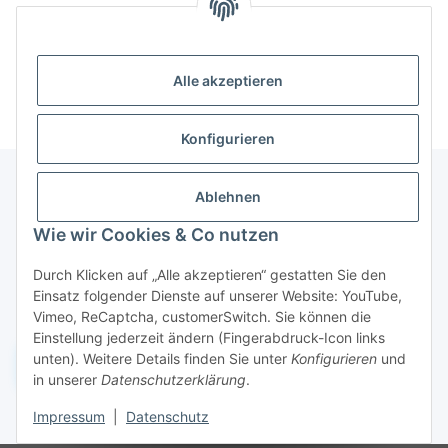
Kategorien
Alle akzeptieren
Konfigurieren
Ablehnen
Informationen
Wie wir Cookies & Co nutzen
Durch Klicken auf „Alle akzeptieren“ gestatten Sie den
Gesetzliche Informationen
Einsatz folgender Dienste auf unserer Website: YouTube,
Vimeo, ReCaptcha, customerSwitch. Sie können die
Einstellung jederzeit ändern (Fingerabdruck-Icon links
unten). Weitere Details finden Sie unter
Konfigurieren
und
Widerruf einreichen
in unserer
Datenschutzerklärung
.
Impressum
|
Datenschutz
* Alle Preise inkl. gesetzlicher USt., zzgl.
Versand