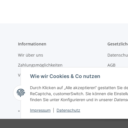
Informationen
Gesetzlich
Wir über uns
Datenschu
Zahlungsmöglichkeiten
AGB
Versandinformationen
Sitemap
Wie wir Cookies & Co nutzen
Impressu
Durch Klicken auf „Alle akzeptieren“ gestatten Sie 
ReCaptcha, customerSwitch. Sie können die Einstellu
Widerrufs
finden Sie unter
Konfigurieren
und in unserer
Datens
Impressum
|
Datenschutz
* Alle Preise inkl. gesetzlicher USt., zzgl.
Versand