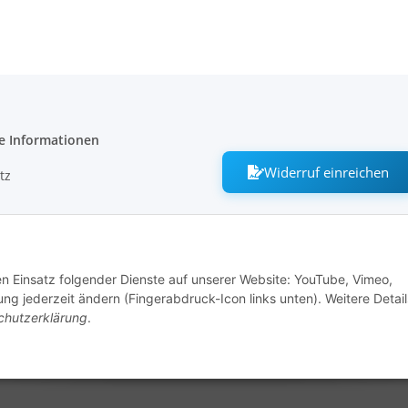
e Informationen
Widerruf einreichen
tz
m
den Einsatz folgender Dienste auf unserer Website: YouTube, Vimeo,
ng jederzeit ändern (Fingerabdruck-Icon links unten). Weitere Detail
recht
chutzerklärung
.