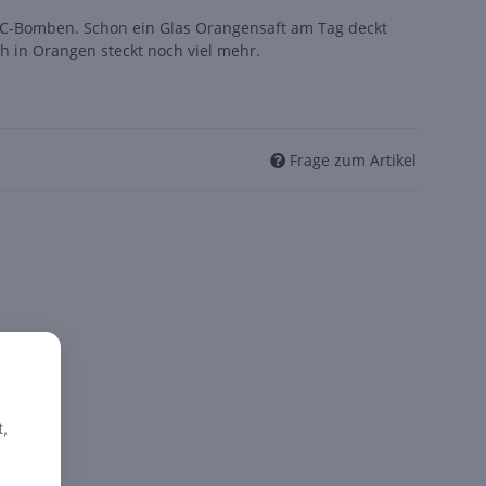
-C-Bomben. Schon ein Glas Orangensaft am Tag deckt
h in Orangen steckt noch viel mehr.
Frage zum Artikel
t,