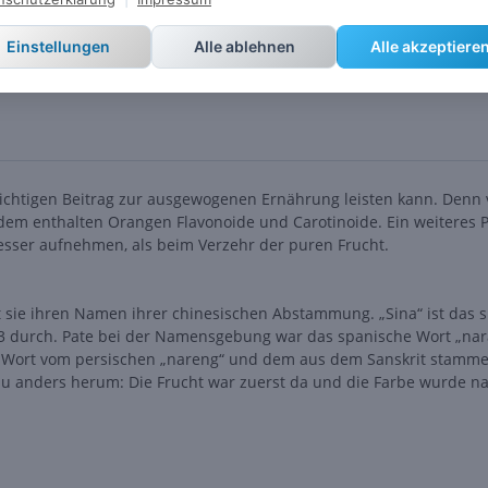
Einstellungen
Alle ablehnen
Alle akzeptiere
ichtigen Beitrag zur ausgewogenen Ernährung leisten kann. Denn
em enthalten Orangen Flavonoide und Carotinoide. Ein weiteres P
sser aufnehmen, als beim Verzehr der puren Frucht.
sie ihren Namen ihrer chinesischen Abstammung. „Sina“ ist das spä
53 durch. Pate bei der Namensgebung war das spanische Wort „nar
 Wort vom persischen „nareng“ und dem aus dem Sanskrit stammen
au anders herum: Die Frucht war zuerst da und die Farbe wurde na