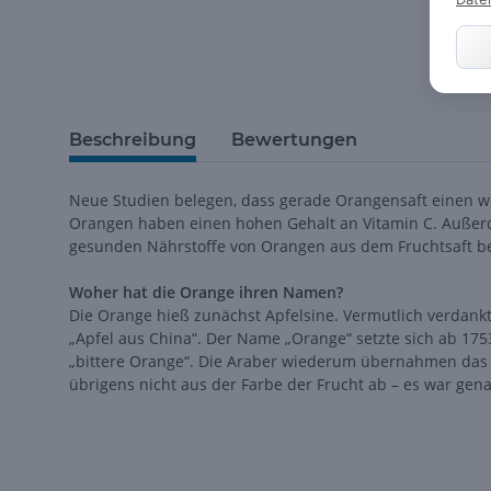
Beschreibung
Bewertungen
Neue Studien belegen, dass gerade Orangensaft einen w
Orangen haben einen hohen Gehalt an Vitamin C. Außerd
gesunden Nährstoffe von Orangen aus dem Fruchtsaft be
Woher hat die Orange ihren Namen?
Die Orange hieß zunächst Apfelsine. Vermutlich verdankt 
„Apfel aus China“. Der Name „Orange“ setzte sich ab 17
„bittere Orange“. Die Araber wiederum übernahmen das
übrigens nicht aus der Farbe der Frucht ab – es war gen