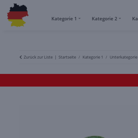
Kategorie 1
Kategorie 2
Ka
NEUSTE OBSSORTEN
Unterkategorie 1
Zurück zur Liste
Startseite
Kategorie 1
Unterkategorie
Subkategorie 1-1
Subkategorie 1-2
Subkategorie 1-3
Unterkategorie 2