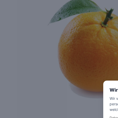
Wir
Wir 
pers
welc
Date