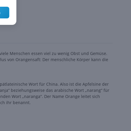
n
 viele Menschen essen viel zu wenig Obst und Gemüse.
lus von Orangensaft: Der menschliche Körper kann die
tlateinische Wort für China. Also ist die Apfelsine der
anja“ beziehungsweise das arabische Wort „narang“ für
den Wort „naranga“. Der Name Orange leitet sich
ch ihr benannt.