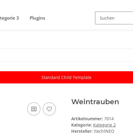
tegorie 3
Plugins
Standard Child Template
Weintrauben
Artikelnummer:
7014
Kategorie:
Kategorie 2
Hersteller:
[tech]NEO