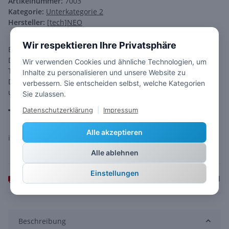
Artikelnummer:
7003
Kategorie:
Unterkategorie 2
Hersteller:
[tech]NEO
Wir respektieren Ihre Privatsphäre
Birnen sind eine süsse Versuchung und machen sowohl
Desserts als auch herzhafte Gerichte zu einem Highlight.
Wir verwenden Cookies und ähnliche Technologien, um
Trotz des relativ hohen Zuckergehalts können Birnen bei
Inhalte zu personalisieren und unsere Website zu
Diabetes hilfreich sein und zur Gesundheit von Darm, Magen
verbessern. Sie entscheiden selbst, welche Kategorien
und Haut beitragen.
Sie zulassen.
1,03 €
Datenschutzerklärung
|
Impressum
Alle akzeptieren
inkl. 19% USt. ,
Versandkostenfreie Lieferung
Alle ablehnen
Einstellungen
Frage zum Artikel
Momentan nicht verfügbar
Beschreibung